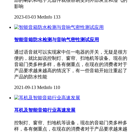
部的喇叭和电子元器件就很容易受到外部灰尘和湿气的
影响
2023-03-03
MetInfo
133
智能音箱防水检测与音响气密性测试应用
通过语音就可以实现家中任一电器的开关，无疑是很方
便的，就比如说控制灯、窗帘、扫地机等设备。现在的
音箱门类多种多样，各有侧重点，在现在的消费者对于
产品要求越来越高的情况下，有一些音箱开始注重起了
产品的防水性能
2021-09-13
MetInfo
110
耳机及智能音箱行业高速发展
控制灯、窗帘、扫地机等设备，现在的音箱门类多种多
样，各有侧重点，在现在的消费者对于产品要求越来越