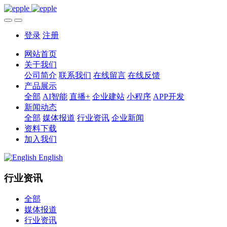
登录
注册
网站首页
关于我们
公司简介
联系我们
在线留言
在线反馈
产品展示
全部
AI智能
直播+
企业建站
小程序
APP开发
新闻动态
全部
媒体报道
行业资讯
企业新闻
资料下载
加入我们
English
行业资讯
全部
媒体报道
行业资讯