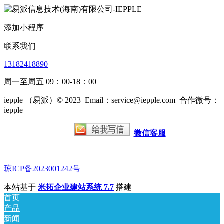
添加小程序
联系我们
13182418890
周一至周五 09：00-18：00
iepple （易派）© 2023
Email：service@iepple.com
合作微号：
iepple
微信客服
琼ICP备2023001242号
本站基于
米拓企业建站系统 7.7
搭建
首页
产品
新闻