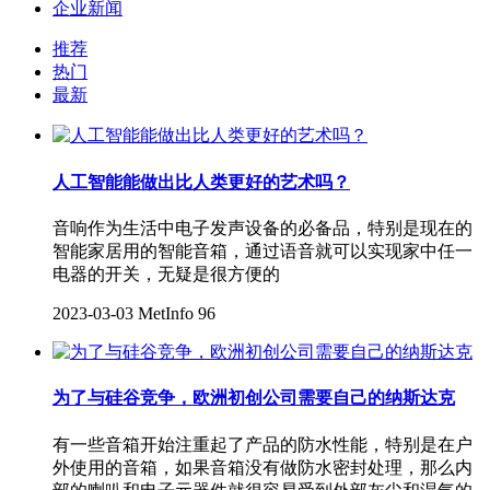
企业新闻
推荐
热门
最新
人工智能能做出比人类更好的艺术吗？
音响作为生活中电子发声设备的必备品，特别是现在的
智能家居用的智能音箱，通过语音就可以实现家中任一
电器的开关，无疑是很方便的
2023-03-03
MetInfo
96
为了与硅谷竞争，欧洲初创公司需要自己的纳斯达克
有一些音箱开始注重起了产品的防水性能，特别是在户
外使用的音箱，如果音箱没有做防水密封处理，那么内