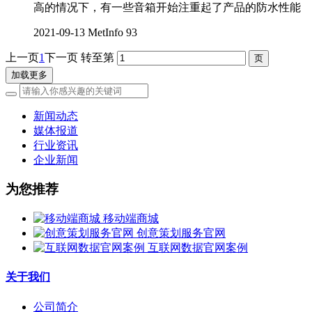
高的情况下，有一些音箱开始注重起了产品的防水性能
2021-09-13
MetInfo
93
上一页
1
下一页
转至第
加载更多
新闻动态
媒体报道
行业资讯
企业新闻
为您推荐
移动端商城
创意策划服务官网
互联网数据官网案例
关于我们
公司简介