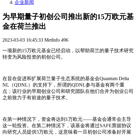
企业新闻
为早期量子初创公司推出新的15万欧元基
金在荷兰推出
2023-03-03 16:45:33
MetInfo
496
一项新的15万欧元基金已经启动，以帮助荷兰的量子技术研究
转变为风险投资的初创公司。
在旨在促进和扩展荷兰量子生态系统的基金会Quantum Delta
NL（QDNL）的支持下，所谓的QDNL参与基金有两个重
点：该行业的早期创业公司和研究团队在他们合并为创业公司
之前致力于有前途的量子技术。
在第一种情况下，资金将达到1万欧元——基金会通常会主导
这一轮投资。在第二种情况下，该基金将通过SAFE票据协议
向研究人员提供5万欧元，这意味着一旦初创公司准备好开展