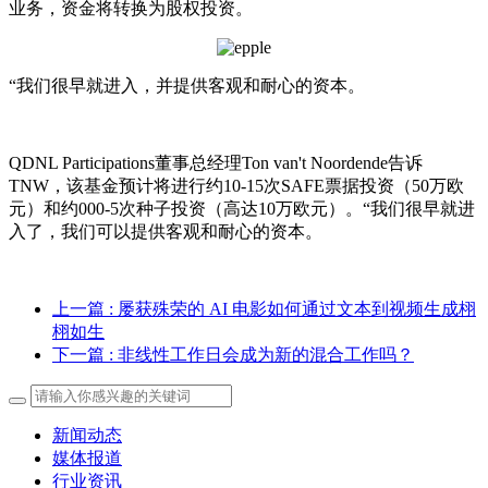
业务，资金将转换为股权投资。
“我们很早就进入，并提供客观和耐心的资本。
QDNL Participations董事总经理Ton van't Noordende告诉
TNW，该基金预计将进行约10-15次SAFE票据投资（50万欧
元）和约000-5次种子投资（高达10万欧元）。“我们很早就进
入了，我们可以提供客观和耐心的资本。
上一篇
: 屡获殊荣的 AI 电影如何通过文本到视频生成栩
栩如生
下一篇
: 非线性工作日会成为新的混合工作吗？
新闻动态
媒体报道
行业资讯