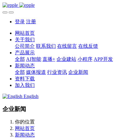
登录
注册
网站首页
关于我们
公司简介
联系我们
在线留言
在线反馈
产品展示
全部
AI智能
直播+
企业建站
小程序
APP开发
新闻动态
全部
媒体报道
行业资讯
企业新闻
资料下载
加入我们
English
企业新闻
你的位置
网站首页
新闻动态